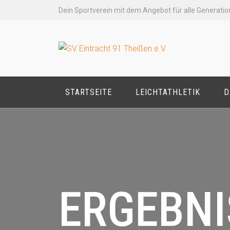
Zum
Dein Sportverein mit dem Angebot für alle Generatio
Inhalt
springen
STARTSEITE
LEICHTATHLETIK
D
ERGEBNI