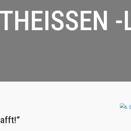
THEISSEN -L
afft!“